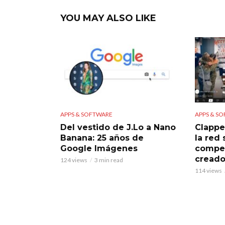
YOU MAY ALSO LIKE
APPS & SOFTWARE
APPS & S
Del vestido de J.Lo a Nano
Clappe
Banana: 25 años de
la red
Google Imágenes
compet
creado
124 views
3 min read
114 views