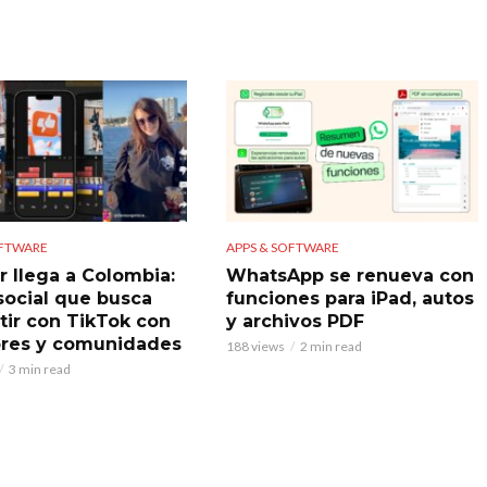
OFTWARE
APPS & SOFTWARE
r llega a Colombia:
WhatsApp se renueva con
 social que busca
funciones para iPad, autos
ir con TikTok con
y archivos PDF
res y comunidades
188 views
2 min read
3 min read