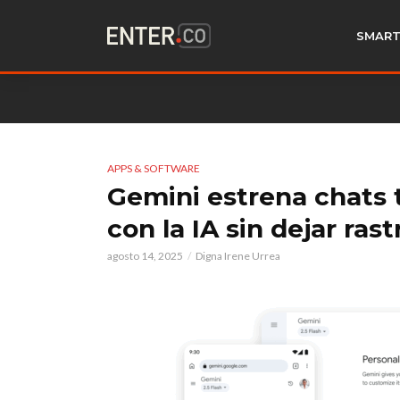
SMART
APPS & SOFTWARE
Gemini estrena chats 
con la IA sin dejar rast
agosto 14, 2025
Digna Irene Urrea