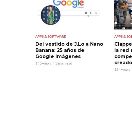
APPS & SOFTWARE
APPS & S
Del vestido de J.Lo a Nano
Clappe
Banana: 25 años de
la red
Google Imágenes
compet
creado
148 views
3 min read
124 views