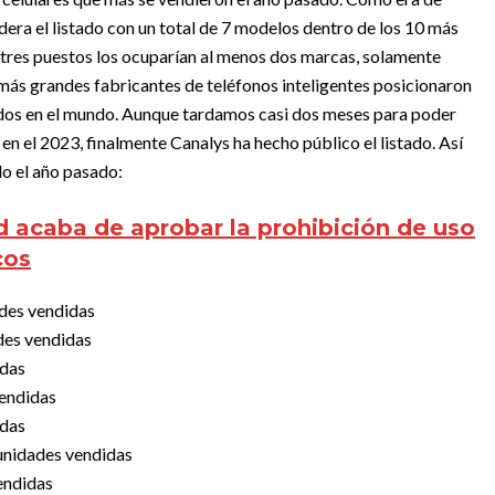
idera el listado con un total de 7 modelos dentro de los 10 más
 tres puestos los ocuparían al menos dos marcas, solamente
s más grandes fabricantes de teléfonos inteligentes posicionaron
idos en el mundo.
Aunque tardamos casi dos meses para poder
en el 2023, finalmente Canalys ha hecho público el listado. Así
ndo el año pasado:
d acaba de aprobar la prohibición de uso
cos
des vendidas
des vendidas
idas
vendidas
idas
unidades vendidas
endidas