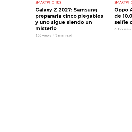
SMARTPHONES
SMARTPH
Galaxy Z 2027: Samsung
Oppo A
prepararía cinco plegables
de 10.
y uno sigue siendo un
selfie
misterio
6.197 view
185 views
3 min read