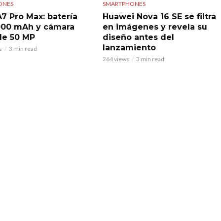
ONES
SMARTPHONES
7 Pro Max: batería
Huawei Nova 16 SE se filtra
000 mAh y cámara
en imágenes y revela su
 de 50 MP
diseño antes del
lanzamiento
s
3 min read
264 views
3 min read