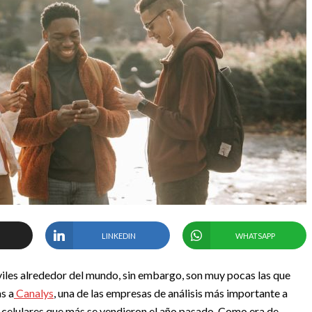
LINKEDIN
WHATSAPP
iles alrededor del mundo, sin embargo, son muy pocas las que
as a
Canalys
, una de las empresas de análisis más importante a
 celulares que más se vendieron el año pasado.
Como era de