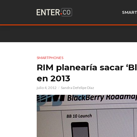
SMART
SMARTPHONES
RIM planearía sacar ‘B
en 2013
julio 4, 2012
Sandra Defelipe Díaz