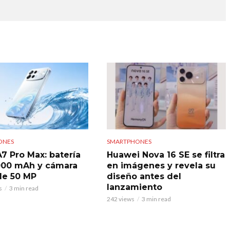
ONES
SMARTPHONES
7 Pro Max: batería
Huawei Nova 16 SE se filtra
000 mAh y cámara
en imágenes y revela su
 de 50 MP
diseño antes del
lanzamiento
s
3 min read
242 views
3 min read