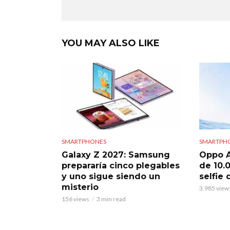
YOU MAY ALSO LIKE
SMARTPHONES
SMARTPH
Galaxy Z 2027: Samsung
Oppo A
prepararía cinco plegables
de 10.
y uno sigue siendo un
selfie
misterio
3.985 view
156 views
3 min read