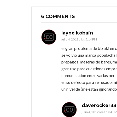
6 COMMENTS
layne kobain
julio 4, 2012 a las 5:14 PM
el gran problema de bb aki en 
se volvio una marca populacha l
prepagos, meseras de bares, ma
gran uso para cuestiones empre
comunicacion entre varias pers
en su defecto para ser usado mi
un nivel de (me estan ignorando
daverocker33
julio 4, 2012 a las 5:34 P