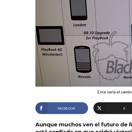
Este sería el cami
FACEBOOK
X
Aunque muchos ven el futuro de 