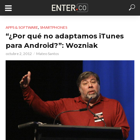
,
APPS & SOFTWARE
SMARTPHONES
“¿Por qué no adaptamos iTunes
para Android?”: Wozniak
octubre 2, 2012
Mateo Santos