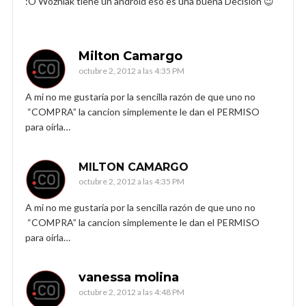
:O Wozniak tiene un android eso es una buena Decisión 😉
Milton Camargo
octubre 2, 2012 a las 4:35 PM
A mi no me gustaría por la sencilla razón de que uno no
“COMPRA” la cancion simplemente le dan el PERMISO
para oírla…
MILTON CAMARGO
octubre 2, 2012 a las 4:35 PM
A mi no me gustaría por la sencilla razón de que uno no
“COMPRA” la cancion simplemente le dan el PERMISO
para oírla…
vanessa molina
octubre 2, 2012 a las 4:48 PM