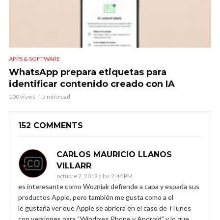
APPS & SOFTWARE
WhatsApp prepara etiquetas para
identificar contenido creado con IA
100 views
5 min read
152 COMMENTS
CARLOS MAURICIO LLANOS
VILLARR
octubre 2, 2012 a las 2:44 PM
es interesante como Wozniak defiende a capa y espada sus
productos Apple, pero también me gusta como a el
le gustaría ver que Apple se abriera en el caso de iTunes
con versiones para “Windows Phone y Android” y lo que