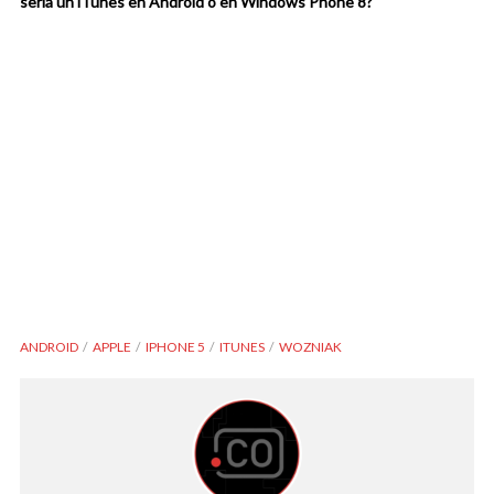
sería un iTunes en Android o en Windows Phone 8?
ANDROID
APPLE
IPHONE 5
ITUNES
WOZNIAK