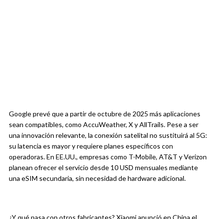
Google prevé que a partir de octubre de 2025 más aplicaciones
sean compatibles, como AccuWeather, X y AllTrails. Pese a ser
una innovación relevante, la conexión satelital no sustituirá al 5G:
su latencia es mayor y requiere planes específicos con
operadoras. En EE.UU., empresas como T-Mobile, AT&T y Verizon
planean ofrecer el servicio desde 10 USD mensuales mediante
una eSIM secundaria, sin necesidad de hardware adicional.
¿Y qué pasa con otros fabricantes? Xiaomi anunció en China el