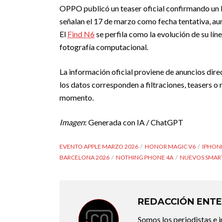
OPPO publicó un teaser oficial confirmando un 
señalan el 17 de marzo como fecha tentativa, au
El
Find N6
se perfila como la evolución de su lín
fotografía computacional.
La información oficial proviene de anuncios direc
los datos corresponden a filtraciones, teasers o 
momento.
Imagen
: Generada con IA / ChatGPT
EVENTO APPLE MARZO 2026
HONOR MAGIC V6
IPHON
BARCELONA 2026
NOTHING PHONE 4A
NUEVOS SMAR
REDACCIÓN ENTE
Somos los periodistas e 