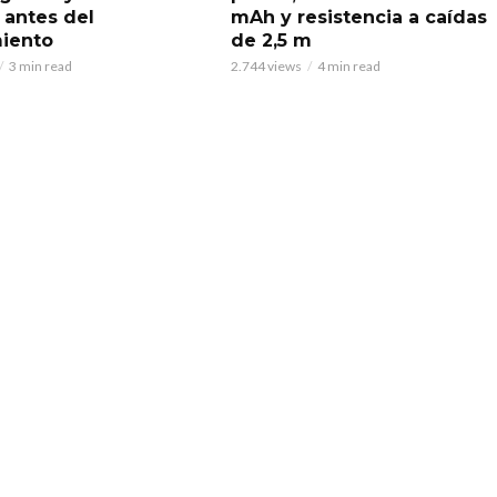
 antes del
mAh y resistencia a caídas
iento
de 2,5 m
3 min read
2.744 views
4 min read