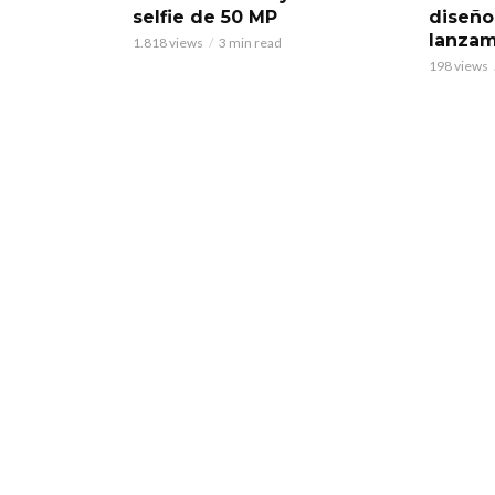
selfie de 50 MP
diseño
lanzam
1.818 views
3 min read
198 views