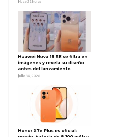
Hace 21 horas
Huawei Nova 16 SE se filtra en
imágenes y revela su diseño
antes del lanzamiento
julio 30, 2026
Honor X7e Plus es oficial:
precio, batería de 8.100 mAh y