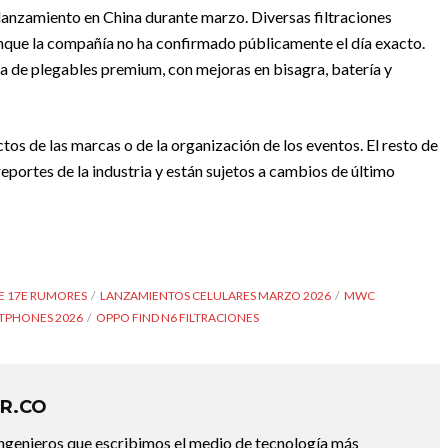
lanzamiento en China durante marzo. Diversas filtraciones
nque la compañía no ha confirmado públicamente el día exacto.
ea de plegables premium, con mejoras en bisagra, batería y
tos de las marcas o de la organización de los eventos. El resto de
reportes de la industria y están sujetos a cambios de último
E 17E RUMORES
LANZAMIENTOS CELULARES MARZO 2026
MWC
TPHONES 2026
OPPO FIND N6 FILTRACIONES
R.CO
ingenieros que escribimos el medio de tecnología más