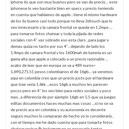
iphone 6s que son muy buenos pero se van de precio… este
iphonese lo veo bastante bien en specs y precio teniendo
en cuenta que hablamos de apple…tiene el mismo hardware
de los 6s bueno casi todo porque no lleva 3dtouch que lo
veo innecesario y la camara frontal se queda en 1.2mpx …
para tomarse fotos chatear y toda la pijada de redes
sociales con 4″ vas sobrado eso esta claro ..para jugar y
demas quiza no tanto por sus 4″.. dejando de lado los
1.4mpx de camara frontal y los 1600mah de bateria es un
gama alta que apple a colocado a un precio razonable …
acabo de leer que en europa se va a 489 euros=
1,690,271.51 pesos colombianos el de 16gb… ya veremos
aqui en colombia creo que un precio justo por el hardware
que trae seria 1.6kk …esos 16gb a muchos les parecen
pocos pero en 4″ los veo bien para redes sociales y poco
mas.. a diferencia de por ejemplo 16gb en 5.5 que ya juegas
editas documentos haces muchas mas cosas …si no se va
de precio aca en colombia y su autonomia es decente
seguro muchos lo compraran de hecho yo lo consideraria ,
con el tiempo me he dado cuenta que para tomarte fotos
chatear revisar fb instagram no es necesario tantas