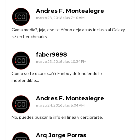
Andres F. Montealegre
marzo 23, 2016 a las 7:10 AM
Gama media?, jaja, ese teléfono deja atrás incluso al Galaxy
s7 en benchmarks
faber9898
marzo 23, 2016 a las 10:54 PM
Cómo se te ocurre…??? Fanboy defendiendo lo
indefendible…
Andres F. Montealegre
marzo 24, 2016 a las 6:04 AM
No, puedes buscar la info en línea y cerciorarte.
Arq Jorge Porras