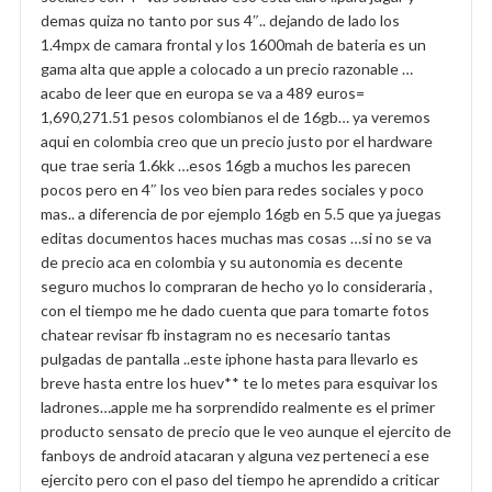
demas quiza no tanto por sus 4″.. dejando de lado los
1.4mpx de camara frontal y los 1600mah de bateria es un
gama alta que apple a colocado a un precio razonable …
acabo de leer que en europa se va a 489 euros=
1,690,271.51 pesos colombianos el de 16gb… ya veremos
aqui en colombia creo que un precio justo por el hardware
que trae seria 1.6kk …esos 16gb a muchos les parecen
pocos pero en 4″ los veo bien para redes sociales y poco
mas.. a diferencia de por ejemplo 16gb en 5.5 que ya juegas
editas documentos haces muchas mas cosas …si no se va
de precio aca en colombia y su autonomia es decente
seguro muchos lo compraran de hecho yo lo consideraria ,
con el tiempo me he dado cuenta que para tomarte fotos
chatear revisar fb instagram no es necesario tantas
pulgadas de pantalla ..este iphone hasta para llevarlo es
breve hasta entre los huev** te lo metes para esquivar los
ladrones…apple me ha sorprendido realmente es el primer
producto sensato de precio que le veo aunque el ejercito de
fanboys de android atacaran y alguna vez perteneci a ese
ejercito pero con el paso del tiempo he aprendido a criticar