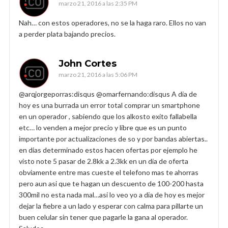
marzo 21, 2016 a las 2:35 PM
Nah… con estos operadores, no se la haga raro. Ellos no van
a perder plata bajando precios.
John Cortes
marzo 21, 2016 a las 5:06 PM
@arqjorgeporras:disqus @omarfernando:disqus A dia de
hoy es una burrada un error total comprar un smartphone
en un operador , sabiendo que los alkosto exito fallabella
etc… lo venden a mejor precio y libre que es un punto
importante por actualizaciones de so y por bandas abiertas..
en dias determinado estos hacen ofertas por ejemplo he
visto note 5 pasar de 2.8kk a 2.3kk en un dia de oferta
obviamente entre mas cueste el telefono mas te ahorras
pero aun asi que te hagan un descuento de 100-200 hasta
300mil no esta nada mal…asi lo veo yo a dia de hoy es mejor
dejar la fiebre a un lado y esperar con calma para pillarte un
buen celular sin tener que pagarle la gana al operador.