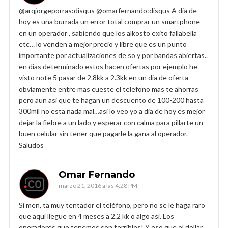
@arqjorgeporras:disqus @omarfernando:disqus A dia de
hoy es una burrada un error total comprar un smartphone
en un operador , sabiendo que los alkosto exito fallabella
etc… lo venden a mejor precio y libre que es un punto
importante por actualizaciones de so y por bandas abiertas..
en dias determinado estos hacen ofertas por ejemplo he
visto note 5 pasar de 2.8kk a 2.3kk en un dia de oferta
obviamente entre mas cueste el telefono mas te ahorras
pero aun asi que te hagan un descuento de 100-200 hasta
300mil no esta nada mal…asi lo veo yo a dia de hoy es mejor
dejar la fiebre a un lado y esperar con calma para pillarte un
buen celular sin tener que pagarle la gana al operador.
Saludos
Omar Fernando
marzo 21, 2016 a las 4:28 PM
Si men, ta muy tentador el teléfono, pero no se le haga raro
que aquí llegue en 4 meses a 2.2 kk o algo así. Los
operadores que tenemos son terribles! Y eso que el dollar