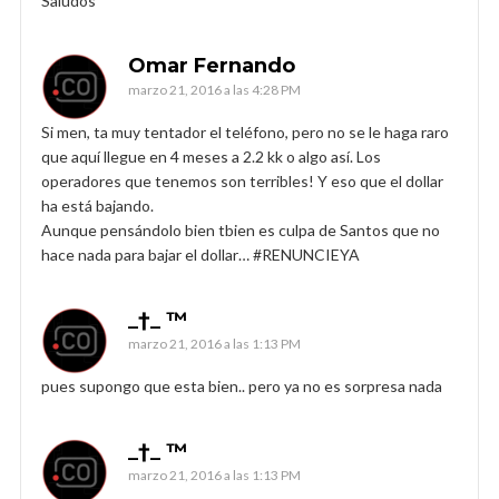
Saludos
Omar Fernando
marzo 21, 2016 a las 4:28 PM
Si men, ta muy tentador el teléfono, pero no se le haga raro
que aquí llegue en 4 meses a 2.2 kk o algo así. Los
operadores que tenemos son terribles! Y eso que el dollar
ha está bajando.
Aunque pensándolo bien tbien es culpa de Santos que no
hace nada para bajar el dollar… #RENUNCIEYA
_†_ ™
marzo 21, 2016 a las 1:13 PM
pues supongo que esta bien.. pero ya no es sorpresa nada
_†_ ™
marzo 21, 2016 a las 1:13 PM