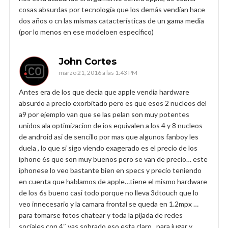
cosas absurdas por tecnología que los demás vendían hace
dos años o cn las mismas catacterísticas de un gama media
(por lo menos en ese modeloen específico)
John Cortes
marzo 21, 2016 a las 1:43 PM
Antes era de los que decia que apple vendia hardware
absurdo a precio exorbitado pero es que esos 2 nucleos del
a9 por ejemplo van que se las pelan son muy potentes
unidos ala optimizacion de ios equivalen a los 4 y 8 nucleos
de android asi de sencillo por mas que algunos fanboy les
duela , lo que si sigo viendo exagerado es el precio de los
iphone 6s que son muy buenos pero se van de precio… este
iphonese lo veo bastante bien en specs y precio teniendo
en cuenta que hablamos de apple…tiene el mismo hardware
de los 6s bueno casi todo porque no lleva 3dtouch que lo
veo innecesario y la camara frontal se queda en 1.2mpx …
para tomarse fotos chatear y toda la pijada de redes
sociales con 4″ vas sobrado eso esta claro ..para jugar y