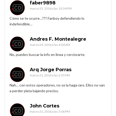
faber9898
marzo 23, 2016 a las 10:54 PM
Cómo se te ocurre…??? Fanboy defendiendo lo
indefendible…
Andres F. Montealegre
marzo 24, 2016 a las 6:04 AM
No, puedes buscar la info en línea y cerciorarte.
Arq Jorge Porras
marzo 21, 2016 a las 2:35 PM
Nah… con estos operadores, no se la haga raro. Ellos no van
a perder plata bajando precios.
John Cortes
marzo 21, 2016 a las 5:06 PM