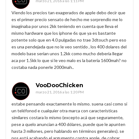
marzo 21, 2016 a las 1:11 PM
Viendo los precios tan exagerados de apple debo decir que
es el primer precio sensato de hecho me sorprendio me lo
imaginaba por unos 2kk teniendo en cuenta que lleva el
mismo hardware que los iphone 6s que ya es bastante
potente solo que en 4.0 pulgadas no trae 3dtouch pero eso
es una pendejada que no le veo sentido , los 400 dolares del
modelo base serian unos 1.2kk como mucho deberia llegar
aca por 1.5kk lo que si le veo malo es la bateria 1600mah? no
costaba nada ponerle 2000mah..
VooDooChicken
marzo 21, 2016 a las 1:20 PM
estabe pensando exactamente lo mismo. suena casi como si
un teléfonod e cualquier otra marca con características
similares costara lo mismo (excepto acá que seguramente,
pese a quelo anuncian a 400 dólares, puede que le apunten
hasta 3 millones, pero hablando en términos generales). se
nos está acabando el argumento contra apple, de cobrar