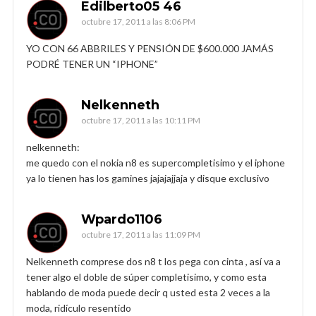
Edilberto05 46
octubre 17, 2011 a las 8:06 PM
YO CON 66 ABBRILES Y PENSIÓN DE $600.000 JAMÁS
PODRÉ TENER UN “IPHONE”
Nelkenneth
octubre 17, 2011 a las 10:11 PM
nelkenneth:
me quedo con el nokia n8 es supercompletisimo y el iphone
ya lo tienen has los gamines jajajajjaja y disque exclusivo
Wpardo1106
octubre 17, 2011 a las 11:09 PM
Nelkenneth comprese dos n8 t los pega con cinta , así va a
tener algo el doble de súper completisimo, y como esta
hablando de moda puede decir q usted esta 2 veces a la
moda, ridículo resentido