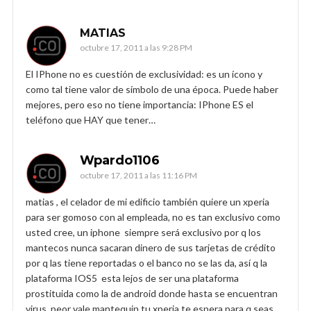
MATIAS
octubre 17, 2011 a las 9:28 PM
El IPhone no es cuestión de exclusividad: es un ícono y
como tal tiene valor de símbolo de una época. Puede haber
mejores, pero eso no tiene importancia: IPhone ES el
teléfono que HAY que tener…
Wpardo1106
octubre 17, 2011 a las 11:16 PM
matias , el celador de mi edificio también quiere un xperia
para ser gomoso con al empleada, no es tan exclusivo como
usted cree, un iphone siempre será exclusivo por q los
mantecos nunca sacaran dinero de sus tarjetas de crédito
por q las tiene reportadas o el banco no se las da, así q la
plataforma IOS5 esta lejos de ser una plataforma
prostituida como la de android donde hasta se encuentran
virus, peor vale mantequin tu xperia te espera para q seas