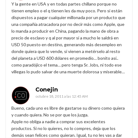
Y la gente en USA y en todas partes chillano porque no
tienen empleo o el q tienen les da muy poco. Pero si están
dispuestos a pagar cualquier millonada por un producto que
una compañía atracadora por no decir más como Apple, que
lo manda a producir en China, pagando la mano de obra a
precio de esclavo y q al por mayor si a mucho le saldrá en
USD 50 puesto en destino, generando más desempleo en
donde quiera que lo vende, si vienen a metérselo al resto
del planeta a USD 600 dólares en promedio… bonito así..
como paradójico el tema… pero tenga Sr. Jobs, ni todo ese
villegas lo pudo salvar de una muerte dolorosa y miserable…
Conejin
octubre 18, 2011 a las 12:45 AM
Bueno, cada uno es libre de gastarse su dinero como quiera
y cuando quiera. No se por que los juzga.
Apple no obliga a nadie a comprar sus excelentes
productos. Si no lo quieres, no lo compres, deja que los
demás sean felices como quieran. Igual, tu no les vas a dar