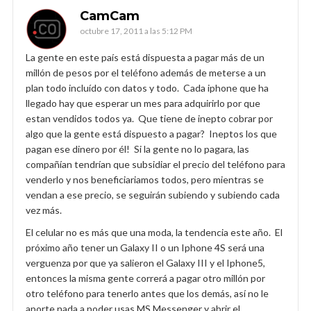
CamCam
octubre 17, 2011 a las 5:12 PM
La gente en este país está dispuesta a pagar más de un
millón de pesos por el teléfono además de meterse a un
plan todo incluído con datos y todo. Cada iphone que ha
llegado hay que esperar un mes para adquirirlo por que
estan vendidos todos ya. Que tiene de inepto cobrar por
algo que la gente está dispuesto a pagar? Ineptos los que
pagan ese dinero por él! Si la gente no lo pagara, las
compañían tendrían que subsidiar el precio del teléfono para
venderlo y nos beneficiariamos todos, pero mientras se
vendan a ese precio, se seguirán subiendo y subiendo cada
vez más.
El celular no es más que una moda, la tendencia este año. El
próximo año tener un Galaxy II o un Iphone 4S será una
verguenza por que ya salieron el Galaxy III y el Iphone5,
entonces la misma gente correrá a pagar otro millón por
otro teléfono para tenerlo antes que los demás, así no le
aporte nada a poder usas MS Messenger y abrir el