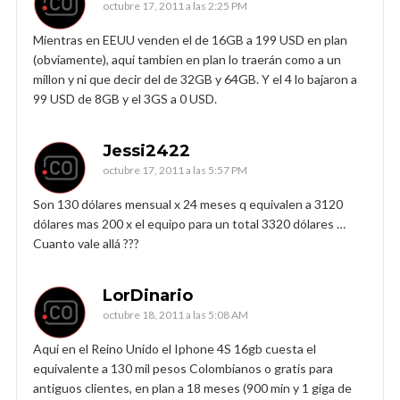
octubre 17, 2011 a las 2:25 PM
Mientras en EEUU venden el de 16GB a 199 USD en plan
(obviamente), aqui tambien en plan lo traerán como a un
millon y ni que decir del de 32GB y 64GB. Y el 4 lo bajaron a
99 USD de 8GB y el 3GS a 0 USD.
Jessi2422
octubre 17, 2011 a las 5:57 PM
Son 130 dólares mensual x 24 meses q equivalen a 3120
dólares mas 200 x el equipo para un total 3320 dólares …
Cuanto vale allá ???
LorDinario
octubre 18, 2011 a las 5:08 AM
Aqui en el Reino Unido el Iphone 4S 16gb cuesta el
equivalente a 130 mil pesos Colombianos o gratis para
antiguos clientes, en plan a 18 meses (900 min y 1 giga de