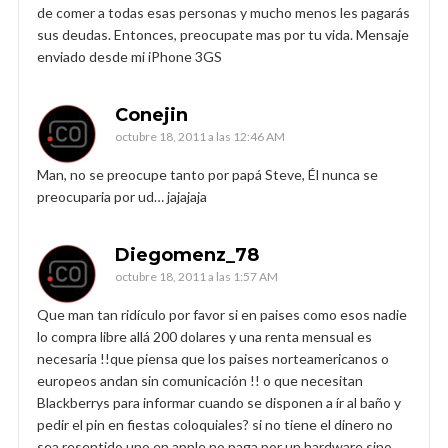
de comer a todas esas personas y mucho menos les pagarás
sus deudas. Entonces, preocupate mas por tu vida. Mensaje
enviado desde mi iPhone 3GS
Conejin
octubre 18, 2011 a las 12:46 AM
Man, no se preocupe tanto por papá Steve, Él nunca se
preocuparia por ud… jajajaja
Diegomenz_78
octubre 18, 2011 a las 1:57 AM
Que man tan ridículo por favor si en paises como esos nadie
lo compra libre allá 200 dolares y una renta mensual es
necesaria !!que piensa que los paises norteamericanos o
europeos andan sin comunicación !! o que necesitan
Blackberrys para informar cuando se disponen a ír al baño y
pedir el pin en fiestas coloquiales? si no tiene el dinero no
sea resentido uno en apple no paga por un hardware sino