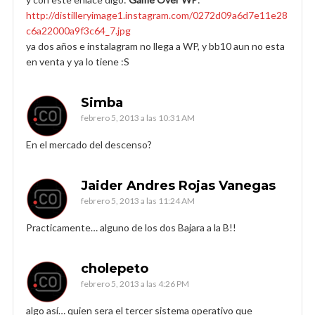
http://distilleryimage1.instagram.com/0272d09a6d7e11e28
c6a22000a9f3c64_7.jpg
ya dos años e instalagram no llega a WP, y bb10 aun no esta
en venta y ya lo tiene :S
Simba
febrero 5, 2013 a las 10:31 AM
En el mercado del descenso?
Jaider Andres Rojas Vanegas
febrero 5, 2013 a las 11:24 AM
Practicamente… alguno de los dos Bajara a la B!!
cholepeto
febrero 5, 2013 a las 4:26 PM
algo así… quien sera el tercer sistema operativo que