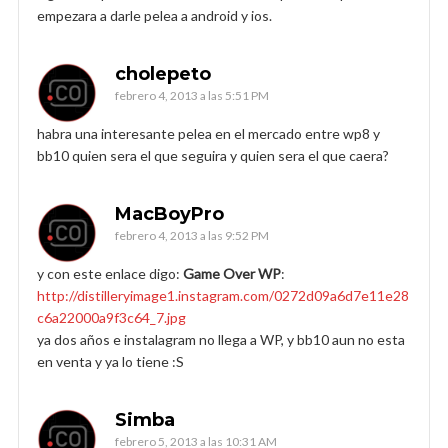
empezara a darle pelea a android y ios.
cholepeto
febrero 4, 2013 a las 5:51 PM
habra una interesante pelea en el mercado entre wp8 y
bb10 quien sera el que seguira y quien sera el que caera?
MacBoyPro
febrero 4, 2013 a las 9:52 PM
y con este enlace digo:
Game Over WP
:
http://distilleryimage1.instagram.com/0272d09a6d7e11e28
c6a22000a9f3c64_7.jpg
ya dos años e instalagram no llega a WP, y bb10 aun no esta
en venta y ya lo tiene :S
Simba
febrero 5, 2013 a las 10:31 AM