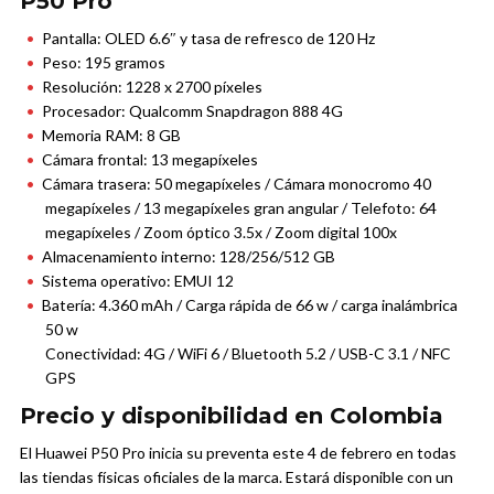
P50 Pro
Pantalla: OLED 6.6″ y tasa de refresco de 120 Hz
Peso: 195 gramos
Resolución: 1228 x 2700 píxeles
Procesador: Qualcomm Snapdragon 888 4G
Memoria RAM: 8 GB
Cámara frontal: 13 megapíxeles
Cámara trasera: 50 megapíxeles / Cámara monocromo 40
megapíxeles / 13 megapíxeles gran angular / Telefoto: 64
megapíxeles / Zoom óptico 3.5x / Zoom digital 100x
Almacenamiento interno: 128/256/512 GB
Sistema operativo: EMUI 12
Batería: 4.360 mAh / Carga rápida de 66 w / carga inalámbrica
50 w
Conectividad: 4G / WiFi 6 / Bluetooth 5.2 / USB-C 3.1 / NFC
GPS
Precio y disponibilidad en Colombia
El Huawei P50 Pro inicia su preventa este 4 de febrero en todas
las tiendas físicas oficiales de la marca. E
stará disponible con un