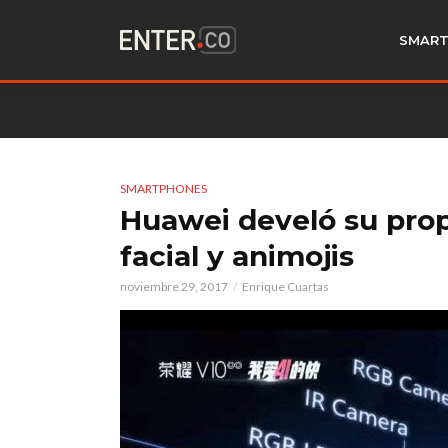
SMART
SMARTPHONES
Huawei develó su prop
facial y animojis
noviembre 29, 2017
Enrique Cuartas