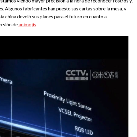
stamos viendo mayor precisión a la hora de reconocer rostros y,
. Algunos fabricantes han puesto sus cartas sobre la mesa, y
a china develó sus planes para el futuro en cuanto a
ersión de
animojis
.