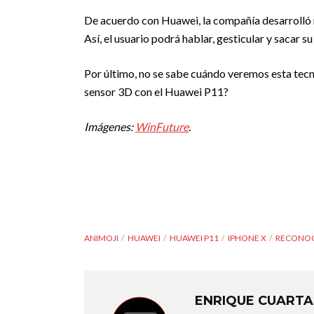
De acuerdo con Huawei, la compañía desarrolló m
Así, el usuario podrá hablar, gesticular y sacar s
Por último, no se sabe cuándo veremos esta tecn
sensor 3D con el Huawei P11?
Imágenes:
WinFuture
.
ANIMOJI
HUAWEI
HUAWEI P11
IPHONE X
RECONOC
ENRIQUE CUARTA