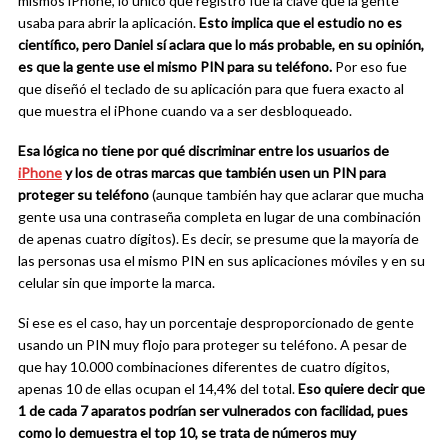
mismos iPhone, lo único que registró fue la clave que la gente
usaba para abrir la aplicación.
Esto implica que el estudio no es
científico, pero Daniel sí aclara que lo más probable, en su opinión,
es que la gente use el mismo PIN para su teléfono.
Por eso fue
que diseñó el teclado de su aplicación para que fuera exacto al
que muestra el iPhone cuando va a ser desbloqueado.
Esa lógica no tiene por qué discriminar entre los usuarios de
iPhone
y los de otras marcas que también usen un PIN para
proteger su teléfono
(aunque también hay que aclarar que mucha
gente usa una contraseña completa en lugar de una combinación
de apenas cuatro dígitos). Es decir, se presume que la mayoría de
las personas usa el mismo PIN en sus aplicaciones móviles y en su
celular sin que importe la marca.
Si ese es el caso, hay un porcentaje desproporcionado de gente
usando un PIN muy flojo para proteger su teléfono. A pesar de
que hay 10.000 combinaciones diferentes de cuatro dígitos,
apenas 10 de ellas ocupan el 14,4% del total.
Eso quiere decir que
1 de cada 7 aparatos podrían ser vulnerados con facilidad, pues
como lo demuestra el top 10, se trata de números muy