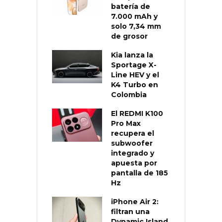
batería de
7.000 mAh y
solo 7,34 mm
de grosor
Kia lanza la
Sportage X-
Line HEV y el
K4 Turbo en
Colombia
El REDMI K100
Pro Max
recupera el
subwoofer
integrado y
apuesta por
pantalla de 185
Hz
iPhone Air 2:
filtran una
Dynamic Island