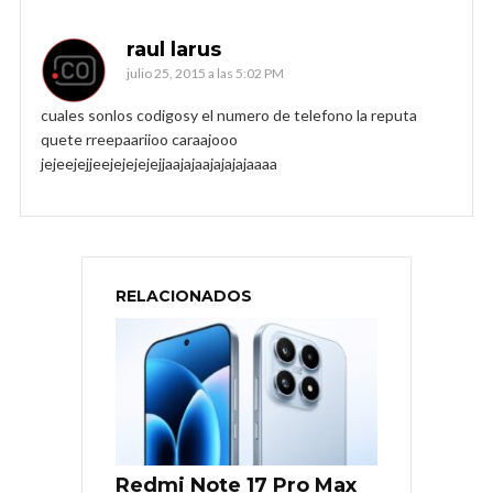
raul larus
julio 25, 2015 a las 5:02 PM
cuales sonlos codigosy el numero de telefono la reputa
quete rreepaariioo caraajooo
jejeejejjeejejejejejjaajajaajajajajaaaa
RELACIONADOS
Redmi Note 17 Pro Max