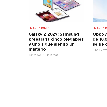
SMARTPHONES
SMARTPH
Galaxy Z 2027: Samsung
Oppo A
prepararía cinco plegables
de 10.
y uno sigue siendo un
selfie
misterio
3.854 view
151 views
3 min read