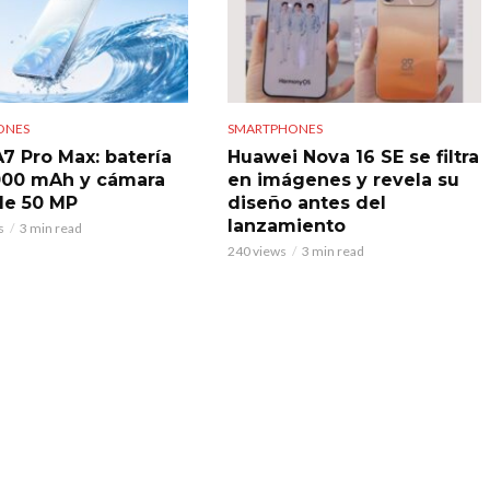
ONES
SMARTPHONES
7 Pro Max: batería
Huawei Nova 16 SE se filtra
000 mAh y cámara
en imágenes y revela su
 de 50 MP
diseño antes del
lanzamiento
s
3 min read
240 views
3 min read