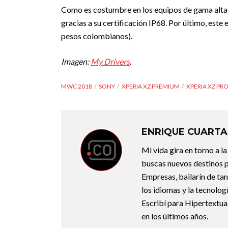
Como es costumbre en los equipos de gama alta de
gracias a su certificación IP68. Por último, este
pesos colombianos).
Imagen:
My Drivers
.
MWC 2018
SONY
XPERIA XZ PREMIUM
XPERIA XZ PR
ENRIQUE CUARTA
Mi vida gira en torno a 
buscas nuevos destinos p
Empresas, bailarín de ta
los idiomas y la tecnolo
Escribí para Hipertextual
en los últimos años.