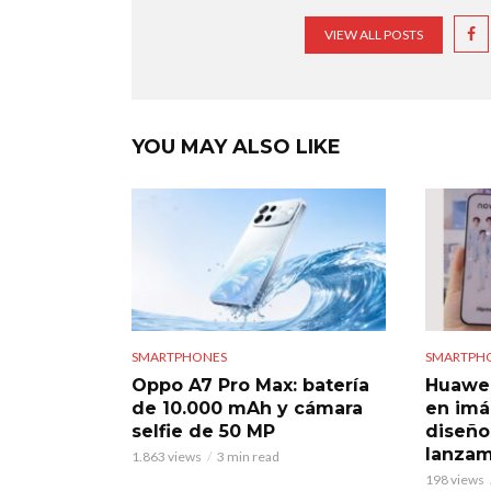
VIEW ALL POSTS
YOU MAY ALSO LIKE
SMARTPHONES
SMARTPH
Oppo A7 Pro Max: batería
Huawei 
de 10.000 mAh y cámara
en imá
selfie de 50 MP
diseño
lanzam
1.863 views
3 min read
198 views