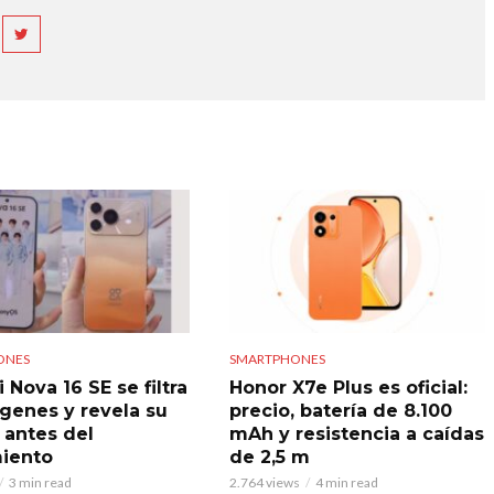
ONES
SMARTPHONES
Nova 16 SE se filtra
Honor X7e Plus es oficial:
genes y revela su
precio, batería de 8.100
 antes del
mAh y resistencia a caídas
iento
de 2,5 m
3 min read
2.764 views
4 min read