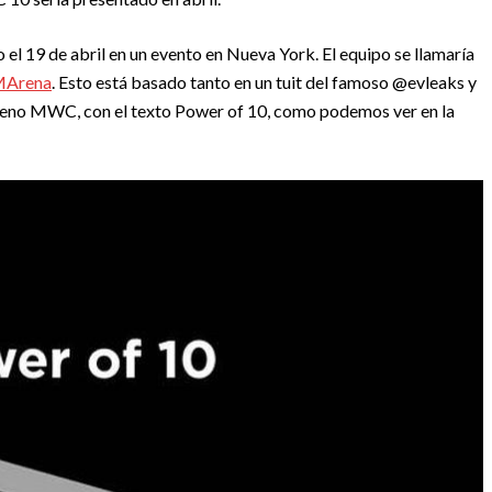
 el 19 de abril en un evento en Nueva York. El equipo se llamaría
Arena
. Esto está basado tanto en un tuit del famoso @evleaks y
pleno MWC, con el texto Power of 10, como podemos ver en la