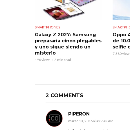
SMARTPHONES
SMARTPH
Galaxy Z 2027: Samsung
Oppo A
prepararía cinco plegables
de 10.
y uno sigue siendo un
selfie
misterio
7.380 view
196 views
3 min read
2 COMMENTS
PIPERON
marzo 13, 2016 a las 9:42 AM