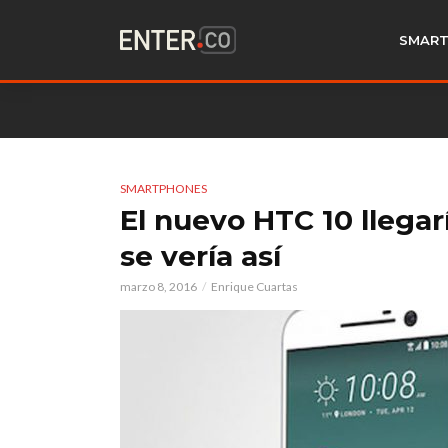
SMART
SMARTPHONES
El nuevo HTC 10 llega
se vería así
marzo 8, 2016
Enrique Cuartas