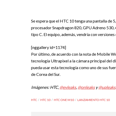
Se espera que el HTC 10 tenga una pantalla de 5
procesador Snapdragon 820, GPU Adreno 530, 
tipo C. El equipo, además, vendría con version
[nggallery id=1174]
Por último, de acuerdo con la nota de Mobile Wo
tecnología Ultrapixel a la cámara principal del d
pueda usar esta tecnología como uno de sus fuer
de Corea del Sur.
Imágenes: HTC,
@evleaks
,
@onleaks
y
@upleaks
HTC
HTC 10
HTC ONE M10
LANZAMIENTO HTC 10