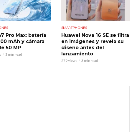
ONES
SMARTPHONES
7 Pro Max: batería
Huawei Nova 16 SE se filtra
000 mAh y cámara
en imágenes y revela su
 de 50 MP
diseño antes del
lanzamiento
s
3 min read
279 views
3 min read