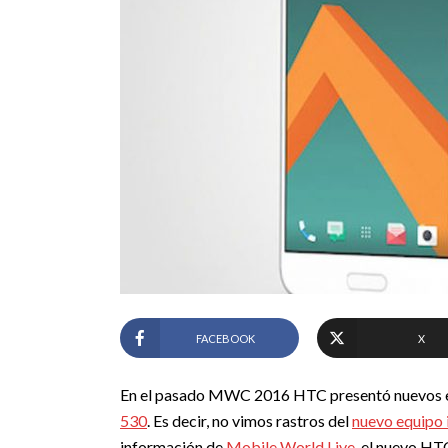
FACEBOOK
X
En el pasado MWC 2016 HTC presentó nuevos 
530
. Es decir, no vimos rastros del
nuevo equipo 
información de
Mobile World Live
, el nuevo HT