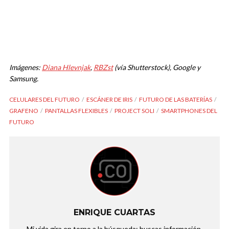
Imágenes:
Diana Hlevnjak
,
RBZst
(vía Shutterstock), Google y
Samsung.
CELULARES DEL FUTURO
ESCÁNER DE IRIS
FUTURO DE LAS BATERÍAS
GRAFENO
PANTALLAS FLEXIBLES
PROJECT SOLI
SMARTPHONES DEL
FUTURO
ENRIQUE CUARTAS
Mi vida gira en torno a la búsqueda: buscas información,