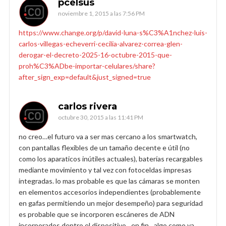
pcelsus
noviembre 1, 2015 a las 7:56 PM
https://www.change.org/p/david-luna-s%C3%A1nchez-luis-
carlos-villegas-echeverri-cecilia-alvarez-correa-glen-
derogar-el-decreto-2025-16-octubre-2015-que-
proh%C3%ADbe-importar-celulares/share?
after_sign_exp=default&just_signed=true
carlos rivera
octubre 30, 2015 a las 11:41 PM
no creo…el futuro va a ser mas cercano a los smartwatch,
con pantallas flexibles de un tamaño decente e útil (no
como los aparaticos inútiles actuales), baterías recargables
mediante movimiento y tal vez con fotoceldas impresas
integradas. lo mas probable es que las cámaras se monten
en elementos accesorios independientes (probablemente
en gafas permitiendo un mejor desempeño) para seguridad
es probable que se incorporen escáneres de ADN
incorporados dentro el dispositivo…en fin…algo como ya