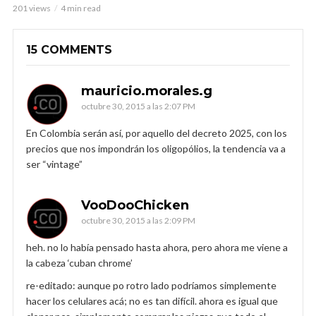
201 views
4 min read
15 COMMENTS
mauricio.morales.g
octubre 30, 2015 a las 2:07 PM
En Colombia serán así, por aquello del decreto 2025, con los
precios que nos impondrán los oligopólios, la tendencia va a
ser “vintage”
VooDooChicken
octubre 30, 2015 a las 2:09 PM
heh. no lo había pensado hasta ahora, pero ahora me viene a
la cabeza ‘cuban chrome’
re-editado: aunque po rotro lado podríamos simplemente
hacer los celulares acá; no es tan difícil. ahora es igual que