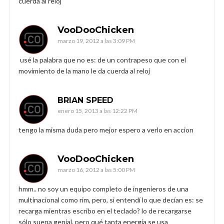
cuerda al reloj
VooDooChicken
marzo 19, 2012 a las 3:09 PM
usé la palabra que no es: de un contrapeso que con el
movimiento de la mano le da cuerda al reloj
BRIAN SPEED
enero 15, 2013 a las 12:22 PM
tengo la misma duda pero mejor espero a verlo en accion
VooDooChicken
marzo 16, 2012 a las 5:00 PM
hmm.. no soy un equipo completo de ingenieros de una
multinacional como rim, pero, si entendí lo que decían es: se
recarga mientras escribo en el teclado? lo de recargarse
sólo suena genial, pero qué tanta energía se usa