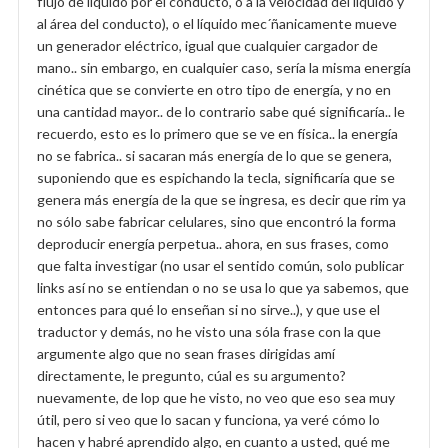
flujo de líquido por el conducto, o a la velocidad del líquido y
al área del conducto), o el líquido mec´ñanicamente mueve
un generador eléctrico, igual que cualquier cargador de
mano.. sin embargo, en cualquier caso, sería la misma energía
cinética que se convierte en otro tipo de energía, y no en
una cantidad mayor.. de lo contrario sabe qué significaría.. le
recuerdo, esto es lo primero que se ve en física.. la energía
no se fabrica.. si sacaran más energía de lo que se genera,
suponiendo que es espichando la tecla, significaría que se
genera más energía de la que se ingresa, es decir que rim ya
no sólo sabe fabricar celulares, sino que encontró la forma
deproducir energía perpetua.. ahora, en sus frases, como
que falta investigar (no usar el sentido común, solo publicar
links así no se entiendan o no se usa lo que ya sabemos, que
entonces para qué lo enseñan si no sirve..), y que use el
traductor y demás, no he visto una sóla frase con la que
argumente algo que no sean frases dirigidas amí
directamente, le pregunto, cúal es su argumento?
nuevamente, de lop que he visto, no veo que eso sea muy
útil, pero si veo que lo sacan y funciona, ya veré cómo lo
hacen y habré aprendido algo, en cuanto a usted, qué me