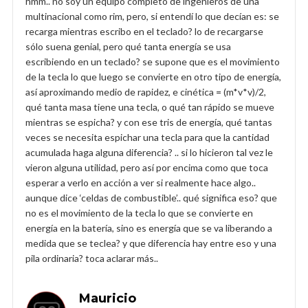
hmm.. no soy un equipo completo de ingenieros de una
multinacional como rim, pero, si entendí lo que decían es: se
recarga mientras escribo en el teclado? lo de recargarse
sólo suena genial, pero qué tanta energía se usa
escribiendo en un teclado? se supone que es el movimiento
de la tecla lo que luego se convierte en otro tipo de energía,
así aproximando medio de rapidez, e cinética = (m*v*v)/2,
qué tanta masa tiene una tecla, o qué tan rápido se mueve
mientras se espicha? y con ese tris de energía, qué tantas
veces se necesita espichar una tecla para que la cantidad
acumulada haga alguna diferencia? .. si lo hicieron tal vez le
vieron alguna utilidad, pero así por encima como que toca
esperar a verlo en acción a ver si realmente hace algo..
aunque dice ‘celdas de combustible’.. qué significa eso? que
no es el movimiento de la tecla lo que se convierte en
energía en la batería, sino es energía que se va liberando a
medida que se teclea? y que diferencia hay entre eso y una
pila ordinaria? toca aclarar más..
Mauricio