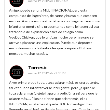
marzo 19, 2012 a las 10:26 AM
Amigo, puede ser una MULTINACIONAL pero esta
compuesta de Ingenieros, de carne y hueso que cometen
errores. Asi que es nuestro deber es no tragar entero como
lei anterior mente sino preguntarnos como lo hacen asi sea
tratandolo de explicar con fisica de colegio como
VooDooChicken, que lo critican mucho pero ninguno se
atreve a plantear una explicacion. Puede que depronto
encontremos una brillante idea que nisiquiera BB haya
pensado. muchas gracias.
Torresb
marzo 17, 2012 a las 2:33 PM
A ver primero que todo, ¿toca aclarar más?, es una patente,
tal vez puede intentar verse inteligente, pero ¿a quien le
toca aclarar más?, jejeje haga una petición a BB para que le
aclaren más….. Ellos no tienen que aclarar más, ellos
INFORMAN, a usted es al que le TOCA investigar más.
Segundo ¿espichar?, estimado ingeniero, una fórmula no es