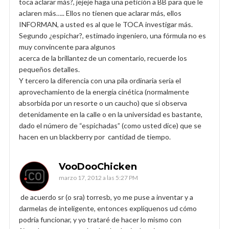
toca aclarar más?, jejeje haga una petición a BB para que le
aclaren más….. Ellos no tienen que aclarar más, ellos
INFORMAN, a usted es al que le TOCA investigar más.
Segundo ¿espichar?, estimado ingeniero, una fórmula no es
muy convincente para algunos
acerca de la brillantez de un comentario, recuerde los
pequeños detalles.
Y tercero la diferencia con una pila ordinaria sería el
aprovechamiento de la energía cinética (normalmente
absorbida por un resorte o un caucho) que si observa
detenidamente en la calle o en la universidad es bastante,
dado el número de “espichadas” (como usted dice) que se
hacen en un blackberry por cantidad de tiempo.
VooDooChicken
marzo 17, 2012 a las 5:27 PM
de acuerdo sr (o sra) torresb, yo me puse a inventar y a
darmelas de inteligente, entonces explíquenos ud cómo
podría funcionar, y yo trataré de hacer lo mismo con