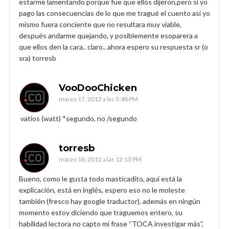
estarme lamentando porque fue que ellos dijeron,pero si yo
pago las consecuencias de lo que me tragué el cuento así yo
mismo fuera conciente que no resultara muy viable,
después andarme quejando, y posiblemente esoparera a
que ellos den la cara.. claro.. ahora espero su respuesta sr (o
sra) torresb
VooDooChicken
marzo 17, 2012 a las 5:48 PM
vatios (watt) *segundo, no /segundo
torresb
marzo 18, 2012 a las 12:15 PM
Bueno, como le gusta todo masticadito, aqui está la
explicación, está en inglés, espero eso no le moleste
también (fresco hay google traductor), además en ningún
momento estoy diciendo que traguemos entero, su
habilidad lectora no capto mi frase “TOCA investigar más”,