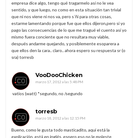
empresa dice algo, tengo qué tragarmelo así no le vea
sentido, y que luego, no como en esta situación tan trivial
que ni nos viene ni nos va, pero s´ñi para otras cosas,
estarme lamentando porque fue que ellos dijeron,pero si yo
pago las consecuencias de lo que me tragué el cuento así yo
mismo fuera conciente que no resultara muy viable,
después andarme quejando, y posiblemente esoparera a
que ellos den la cara.. claro.. ahora espero su respuesta sr (o
sra) torresb
VooDooChicken
marzo 17, 2012 a las 5:48 PM
vatios (watt) *segundo, no /segundo
torresb
marzo 18, 2012 a las 12:15 PM
Bueno, como le gusta todo masticadito, aqui está la
explicación, está en inglés, espero eso no le moleste