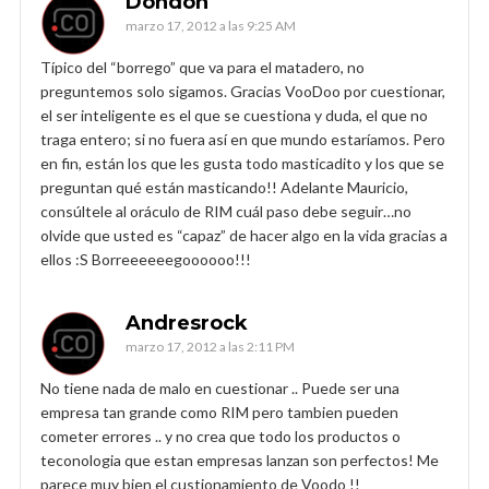
Dondon
marzo 17, 2012 a las 9:25 AM
Típico del “borrego” que va para el matadero, no
preguntemos solo sigamos. Gracias VooDoo por cuestionar,
el ser inteligente es el que se cuestiona y duda, el que no
traga entero; si no fuera así en que mundo estaríamos. Pero
en fin, están los que les gusta todo masticadito y los que se
preguntan qué están masticando!! Adelante Mauricio,
consúltele al oráculo de RIM cuál paso debe seguir…no
olvide que usted es “capaz” de hacer algo en la vida gracias a
ellos :S Borreeeeeegoooooo!!!
Andresrock
marzo 17, 2012 a las 2:11 PM
No tiene nada de malo en cuestionar .. Puede ser una
empresa tan grande como RIM pero tambien pueden
cometer errores .. y no crea que todo los productos o
teconologia que estan empresas lanzan son perfectos! Me
parece muy bien el custionamiento de Voodo !!