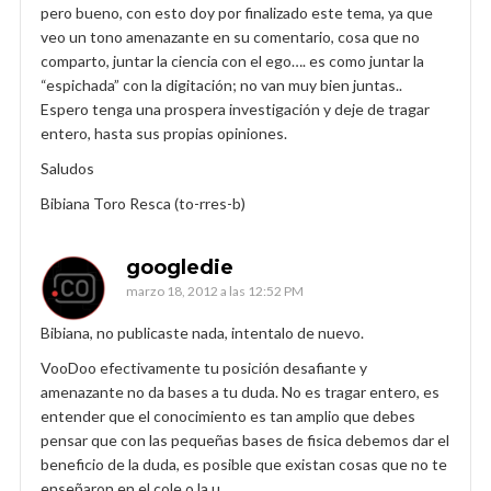
pero bueno, con esto doy por finalizado este tema, ya que
veo un tono amenazante en su comentario, cosa que no
comparto, juntar la ciencia con el ego…. es como juntar la
“espichada” con la digitación; no van muy bien juntas..
Espero tenga una prospera investigación y deje de tragar
entero, hasta sus propias opiniones.
Saludos
Bibiana Toro Resca (to-rres-b)
googledie
marzo 18, 2012 a las 12:52 PM
Bibiana, no publicaste nada, intentalo de nuevo.
VooDoo efectivamente tu posición desafiante y
amenazante no da bases a tu duda. No es tragar entero, es
entender que el conocimiento es tan amplio que debes
pensar que con las pequeñas bases de fisica debemos dar el
beneficio de la duda, es posible que existan cosas que no te
enseñaron en el cole o la u.