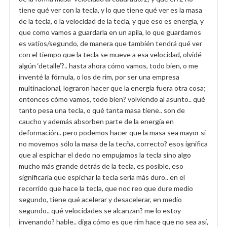
tiene qué ver con la tecla, y lo que tiene qué ver es la masa
de la tecla, o la velocidad de la tecla, y que eso es energía, y
que como vamos a guardarla en un apila, lo que guardamos
es vatios/segundo, de manera que también tendrá qué ver
con el tiempo que la tecla se mueve a esa velocidad, olvidé
algún ‘detalle’?.. hasta ahora cómo vamos, todo bien, o me
inventé la fórnula, o los de rim, por ser una empresa
multinacional, lograron hacer que la energía fuera otra cosa;
entonces cómo vamos, todo bien? volviendo al asunto.. qué
tanto pesa una tecla, o qué tanta masa tiene.. son de
caucho y además absorben parte de la energía en
deformación.. pero podemos hacer que la masa sea mayor si
no movemos sólo la masa de la tecña, correcto? esos ignifica
que al espichar el dedo no empujamos la tecla sino algo
mucho más grande detrás de la tecla, es posible, eso
significaría que espichar la tecla sería más duro.. en el
recorrido que hace la tecla, que noc reo que dure medio
segundo, tiene qué acelerar y desacelerar, en medio
segundo.. qué velocidades se alcanzan? me lo estoy
invenando? hable.. diga cómo es que rim hace que no sea así,