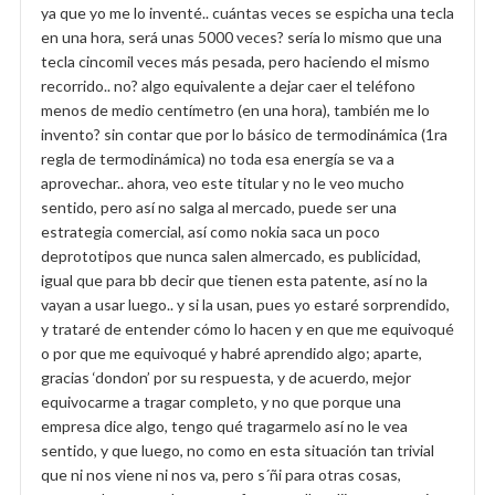
ya que yo me lo inventé.. cuántas veces se espicha una tecla
en una hora, será unas 5000 veces? sería lo mismo que una
tecla cincomil veces más pesada, pero haciendo el mismo
recorrido.. no? algo equivalente a dejar caer el teléfono
menos de medio centímetro (en una hora), también me lo
invento? sin contar que por lo básico de termodinámica (1ra
regla de termodinámica) no toda esa energía se va a
aprovechar.. ahora, veo este titular y no le veo mucho
sentido, pero así no salga al mercado, puede ser una
estrategia comercial, así como nokia saca un poco
deprototipos que nunca salen almercado, es publicidad,
igual que para bb decir que tienen esta patente, así no la
vayan a usar luego.. y si la usan, pues yo estaré sorprendido,
y trataré de entender cómo lo hacen y en que me equivoqué
o por que me equivoqué y habré aprendido algo; aparte,
gracias ‘dondon’ por su respuesta, y de acuerdo, mejor
equivocarme a tragar completo, y no que porque una
empresa dice algo, tengo qué tragarmelo así no le vea
sentido, y que luego, no como en esta situación tan trivial
que ni nos viene ni nos va, pero s´ñi para otras cosas,