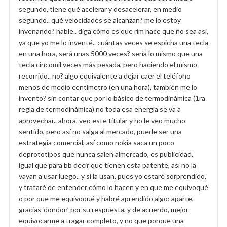
segundo, tiene qué acelerar y desacelerar, en medio
segundo.. qué velocidades se alcanzan? me lo estoy
invenando? hable.. diga cómo es que rim hace que no sea así,
ya que yo me lo inventé.. cuántas veces se espicha una tecla
en una hora, será unas 5000 veces? sería lo mismo que una
tecla cincomil veces más pesada, pero haciendo el mismo
recorrido.. no? algo equivalente a dejar caer el teléfono
menos de medio centímetro (en una hora), también me lo
invento? sin contar que por lo básico de termodinámica (1ra
regla de termodinámica) no toda esa energía se va a
aprovechar.. ahora, veo este titular y no le veo mucho
sentido, pero así no salga al mercado, puede ser una
estrategia comercial, así como nokia saca un poco
deprototipos que nunca salen almercado, es publicidad,
igual que para bb decir que tienen esta patente, así no la
vayan a usar luego.. y si la usan, pues yo estaré sorprendido,
y trataré de entender cómo lo hacen y en que me equivoqué
o por que me equivoqué y habré aprendido algo; aparte,
gracias ‘dondon’ por su respuesta, y de acuerdo, mejor
equivocarme a tragar completo, y no que porque una