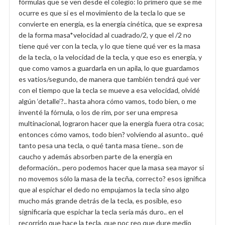
fórmulas que se ven desde el colegio: lo primero que se me
ocurre es que si es el movimiento de la tecla lo que se
convierte en energía, es la energía cinética, que se expresa
de la forma masa*velocidad al cuadrado/2, y que el /2 no
tiene qué ver con la tecla, y lo que tiene qué ver es la masa
de la tecla, o la velocidad de la tecla, y que eso es energía, y
que como vamos a guardarla en un apila, lo que guardamos
es vatios/segundo, de manera que también tendrá qué ver
con el tiempo que la tecla se mueve a esa velocidad, olvidé
algún ‘detalle’?.. hasta ahora cómo vamos, todo bien, o me
inventé la fórnula, o los de rim, por ser una empresa
multinacional, lograron hacer que la energía fuera otra cosa;
entonces cómo vamos, todo bien? volviendo al asunto.. qué
tanto pesa una tecla, o qué tanta masa tiene.. son de
caucho y además absorben parte de la energía en
deformación.. pero podemos hacer que la masa sea mayor si
no movemos sólo la masa de la tecña, correcto? esos ignifica
que al espichar el dedo no empujamos la tecla sino algo
mucho más grande detrás de la tecla, es posible, eso
significaría que espichar la tecla sería más duro.. en el
recorrido que hace la tecla, que noc reo que dure medio