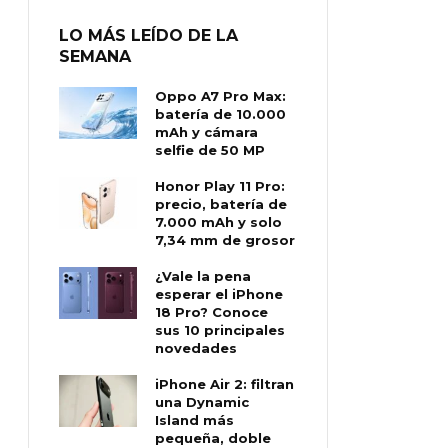
LO MÁS LEÍDO DE LA
SEMANA
Oppo A7 Pro Max:
batería de 10.000
mAh y cámara
selfie de 50 MP
Honor Play 11 Pro:
precio, batería de
7.000 mAh y solo
7,34 mm de grosor
¿Vale la pena
esperar el iPhone
18 Pro? Conoce
sus 10 principales
novedades
iPhone Air 2: filtran
una Dynamic
Island más
pequeña, doble