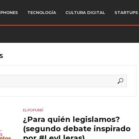
PHONES
TECNOLOGÍA
CULTURA DIGITAL
STARTUPS
S
EL POPURRÍ
¿Para quién legislamos?
(segundo debate inspirado
por #LeyLleras)