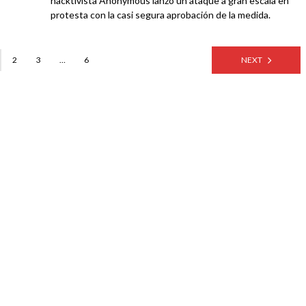
hacktivista Anonymous lanzó un ataque a gran escala en
protesta con la casi segura aprobación de la medida.
2
3
…
6
NEXT