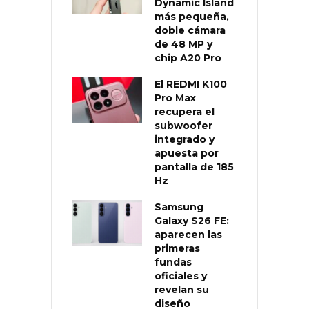
Dynamic Island
más pequeña,
doble cámara
de 48 MP y
chip A20 Pro
El REDMI K100
Pro Max
recupera el
subwoofer
integrado y
apuesta por
pantalla de 185
Hz
Samsung
Galaxy S26 FE:
aparecen las
primeras
fundas
oficiales y
revelan su
diseño