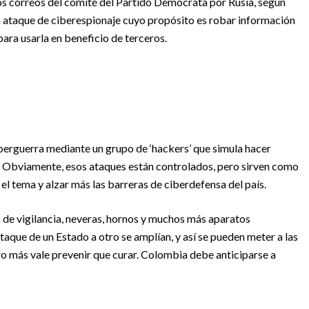
 los correos del comité del Partido Demócrata por Rusia, según
un ataque de ciberespionaje cuyo propósito es robar información
ara usarla en beneficio de terceros.
berguerra mediante un grupo de ‘hackers’ que simula hacer
e. Obviamente, esos ataques están controlados, pero sirven como
 tema y alzar más las barreras de ciberdefensa del país.
as de vigilancia, neveras, hornos y muchos más aparatos
taque de un Estado a otro se amplían, y así se pueden meter a las
ro más vale prevenir que curar. Colombia debe anticiparse a