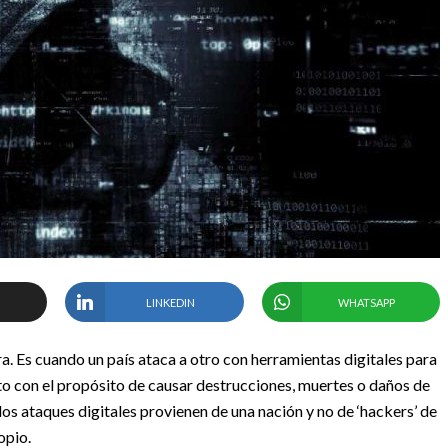
LINKEDIN
WHATSAPP
ra. Es cuando un país ataca a otro con herramientas digitales para
o con el propósito de causar destrucciones, muertes o daños de
os ataques digitales provienen de una nación y no de ‘hackers’ de
opio.