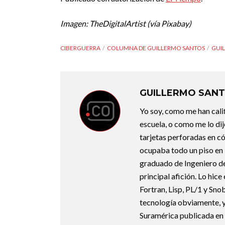
Imagen: TheDigitalArtist (vía Pixabay)
CIBERGUERRA
COLUMNA DE GUILLERMO SANTOS
GUI
GUILLERMO SAN
Yo soy, como me han calif
escuela, o como me lo dij
tarjetas perforadas en 
ocupaba todo un piso en l
graduado de Ingeniero d
principal afición. Lo hi
Fortran, Lisp, PL/1 y Snob
tecnología obviamente, y
Suramérica publicada en c