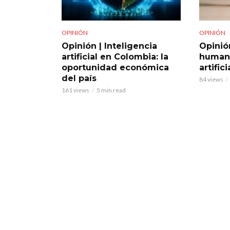
OPINIÓN
OPINIÓN
Opinión | Inteligencia
Opinió
artificial en Colombia: la
humana
oportunidad económica
artific
del país
84 views
161 views
5 min read