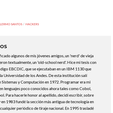
LLERMO SANTOS
HACKERS
TOS
icado algunos de mis jóvenes amigos, un 'nerd' de vieja
eron textualmente, un 'old-school nerd'. Hice mi tesis con
código EBCDIC, que se ejecutaban en un IBM 1130 que
a Universidad de los Andes. De esta institución salí
e Sistemas y Computación en 1972. Programar era mi
ce en lenguajes poco conocidos ahora tales como Cobol,
ol. Para hacerle honor al apellido, decidí escribir, sobre
 en 1983 fundé la sección más antigua de tecnología en
ualquier periódico de tiraje nacional. En 1995 trasladé