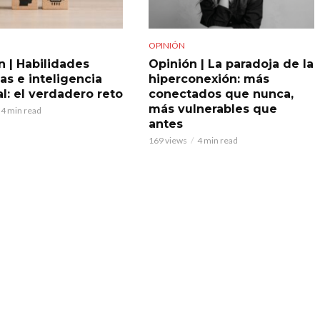
OPINIÓN
n | Habilidades
Opinión | La paradoja de la
s e inteligencia
hiperconexión: más
ial: el verdadero reto
conectados que nunca,
más vulnerables que
4 min read
antes
169 views
4 min read