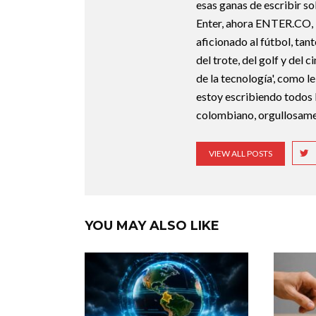
esas ganas de escribir sob
Enter, ahora ENTER.CO, l
aficionado al fútbol, tan
del trote, del golf y del 
de la tecnología', como le
estoy escribiendo todos 
colombiano, orgullosam
VIEW ALL POSTS
YOU MAY ALSO LIKE