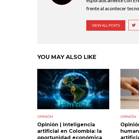
esporádicamente con ENT
frente al acontecer tecno
VIEW ALL POSTS
YOU MAY ALSO LIKE
OPINIÓN
OPINIÓN
Opinión | Inteligencia
Opinió
artificial en Colombia: la
humana
oportunidad económica
artific