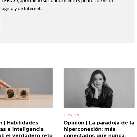
ER.CO, aportando su conocimiento y puntos de vista
lógico y de Internet.
OPINIÓN
n | Habilidades
Opinión | La paradoja de la
s e inteligencia
hiperconexión: más
ial: el verdadero reto
conectados que nunca,