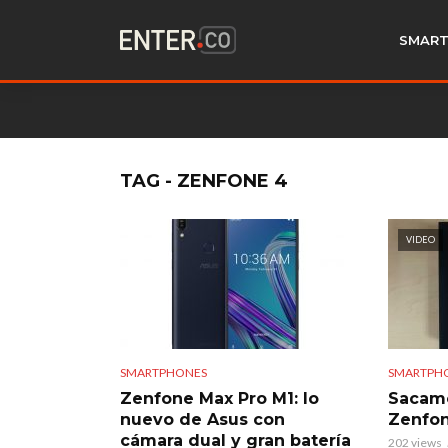
SMART
TAG - ZENFONE 4
VIDEO
SMARTPHONES
SMARTPH
Zenfone Max Pro M1: lo
Sacamo
nuevo de Asus con
Zenfon
cámara dual y gran batería
202 views