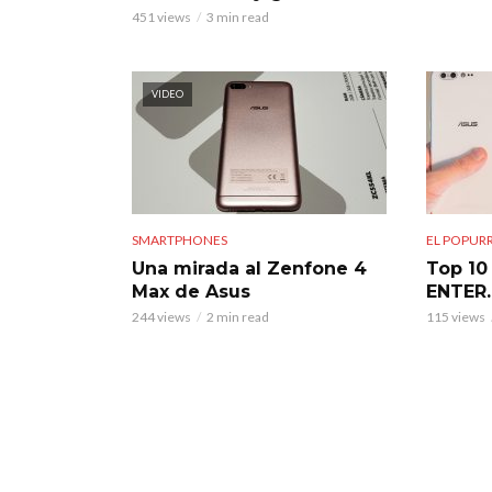
451 views
3 min read
VIDEO
SMARTPHONES
EL POPURR
Una mirada al Zenfone 4
Top 10
Max de Asus
ENTER
244 views
2 min read
115 views