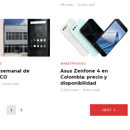
48 views
3 min read
Í
SMARTPHONES
 semanal de
Asus Zenfone 4 en
.CO
Colombia: precio y
disponibilidad
4 min read
1.329 views
4 min read
1
2
NEXT