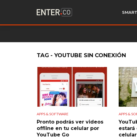
SMART
TAG - YOUTUBE SIN CONEXIÓN
APPS & SOFTWARE
APPS & S
Pronto podrás ver videos
YouTub
offline en tu celular por
estará
YouTube Go
celular