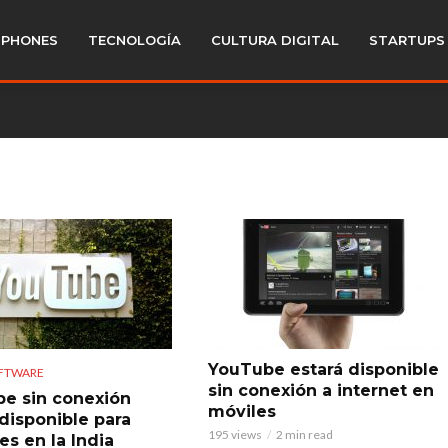
PHONES
TECNOLOGÍA
CULTURA DIGITAL
STARTUPS
YouTube estará disponible
OFTWARE
sin conexión a internet en
e sin conexión
móviles
 disponible para
195 views
2 min read
es en la India