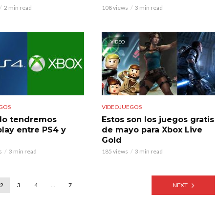
2 min read
108 views
3 min read
VIDEO
GOS
VIDEOJUEGOS
do tendremos
Estos son los juegos gratis
play entre PS4 y
de mayo para Xbox Live
Gold
s
3 min read
185 views
3 min read
2
3
4
…
7
NEXT