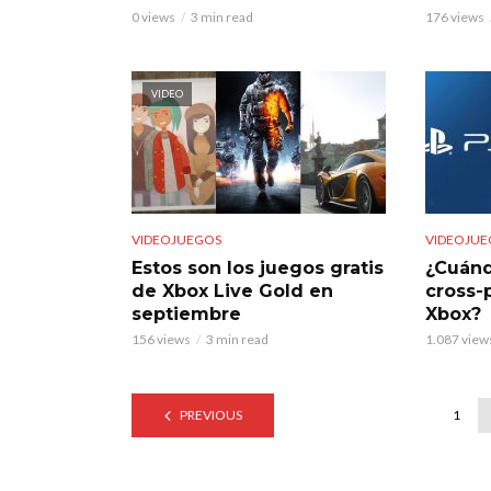
0 views
3 min read
176 views
VIDEO
VIDEOJUEGOS
VIDEOJUE
Estos son los juegos gratis
¿Cuán
de Xbox Live Gold en
cross-
septiembre
Xbox?
156 views
3 min read
1.087 view
PREVIOUS
1