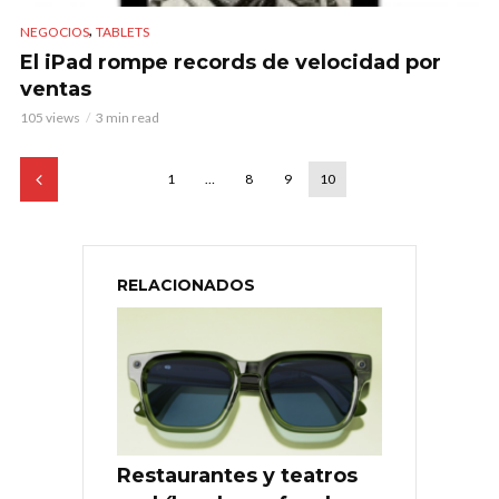
,
NEGOCIOS
TABLETS
El iPad rompe records de velocidad por
ventas
105 views
3 min read
1
…
8
9
10
RELACIONADOS
Restaurantes y teatros