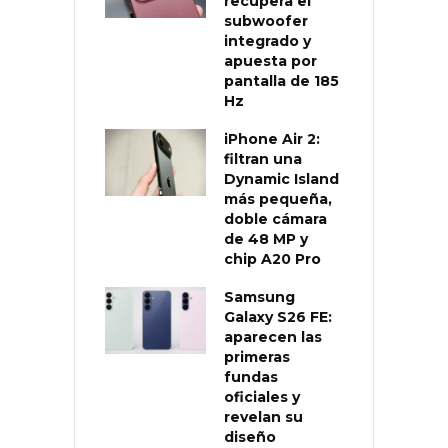
recupera el
subwoofer
integrado y
apuesta por
pantalla de 185
Hz
iPhone Air 2:
filtran una
Dynamic Island
más pequeña,
doble cámara
de 48 MP y
chip A20 Pro
Samsung
Galaxy S26 FE:
aparecen las
primeras
fundas
oficiales y
revelan su
diseño