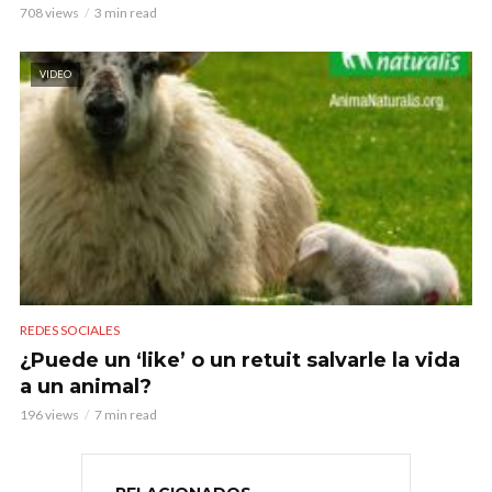
708 views
3 min read
VIDEO
REDES SOCIALES
¿Puede un ‘like’ o un retuit salvarle la vida
a un animal?
196 views
7 min read