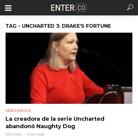
TAG - UNCHARTED 3: DRAKE’S FORTUNE
VIDEOJUEGOS
La creadora de la serie Uncharted
abandonó Naughty Dog
252 views
1 min read