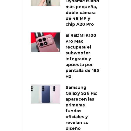
Dynamic Island
más pequeña,
doble cámara
de 48 MP y
chip A20 Pro
El REDMI K100
Pro Max
recupera el
subwoofer
integrado y
apuesta por
pantalla de 185
Hz
Samsung
Galaxy S26 FE:
aparecen las
primeras
fundas
oficiales y
revelan su
diseño