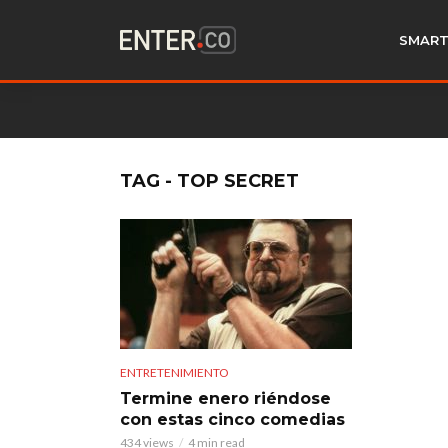
SMART
TAG - TOP SECRET
ENTRETENIMIENTO
Termine enero riéndose
con estas cinco comedias
434 views
4 min read