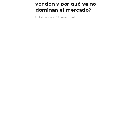
venden y por qué ya no
dominan el mercado?
3.178 views
3 min read