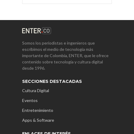
Somos los periodistas e ingenieros que
escribimos el medio de tecnología más
importante de Colombia, ENTER, que le ofrece
contenido sobre tecnología y cultura digital
desde 1996.
SECCIONES DESTACADAS
Cultura Digital
Eventos
Entretenimiento
Apps & Software
ENLACES DE INTERÉS