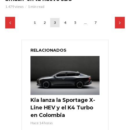
1.479 views
1 min read
1
2
3
4
5
…
7
RELACIONADOS
Kia lanza la Sportage X-
Line HEV y el K4 Turbo
en Colombia
Hace 14 horas