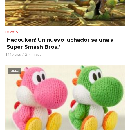
E3 2015
¡Hadouken! Un nuevo luchador se una a
‘Super Smash Bros.’
144 views
2 min read
VIDEO