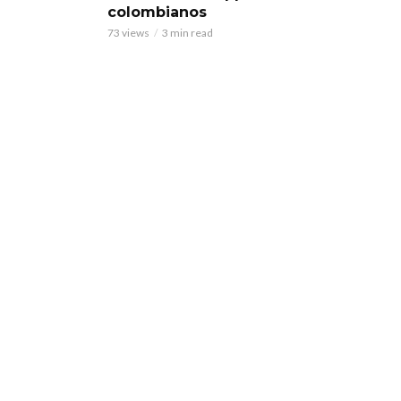
colombianos
73 views
3 min read