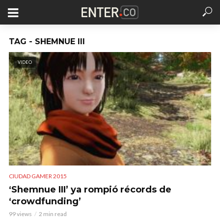
TAG - SHEMNUE III
VIDEO
CIUDAD GAMER 2015
‘Shemnue III’ ya rompió récords de
‘crowdfunding’
99 views
2 min read