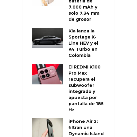
batería de
7.000 mAh y
solo 7,34 mm
de grosor
Kia lanza la
Sportage X-
Line HEV y el
K4 Turbo en
Colombia
El REDMI K100
Pro Max
recupera el
subwoofer
integrado y
apuesta por
pantalla de 185
Hz
iPhone Air 2:
filtran una
Dynamic Island