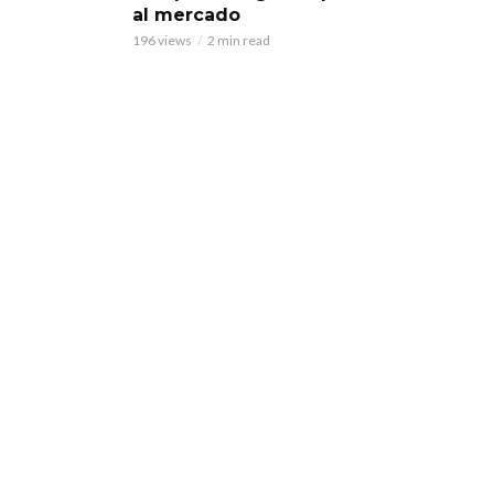
al mercado
196 views
2 min read