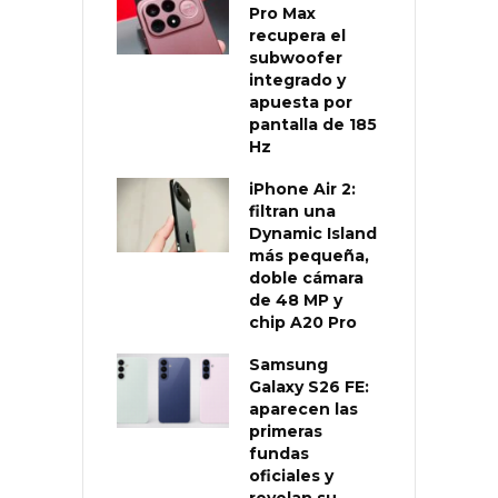
Pro Max
recupera el
subwoofer
integrado y
apuesta por
pantalla de 185
Hz
iPhone Air 2:
filtran una
Dynamic Island
más pequeña,
doble cámara
de 48 MP y
chip A20 Pro
Samsung
Galaxy S26 FE:
aparecen las
primeras
fundas
oficiales y
revelan su