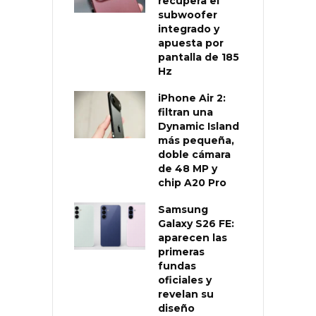
recupera el
subwoofer
integrado y
apuesta por
pantalla de 185
Hz
iPhone Air 2:
filtran una
Dynamic Island
más pequeña,
doble cámara
de 48 MP y
chip A20 Pro
Samsung
Galaxy S26 FE:
aparecen las
primeras
fundas
oficiales y
revelan su
diseño