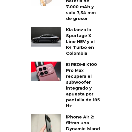
batería de
7.000 mAh y
solo 7,34 mm
de grosor
Kia lanza la
Sportage X-
Line HEV y el
K4 Turbo en
Colombia
El REDMI K100
Pro Max
recupera el
subwoofer
integrado y
apuesta por
pantalla de 185
Hz
iPhone Air 2:
filtran una
Dynamic Island