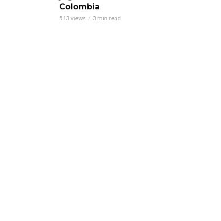
Colombia
513 views
3 min read