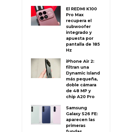
El REDMI K100
Pro Max
recupera el
subwoofer
integrado y
apuesta por
pantalla de 185
Hz
iPhone Air 2:
filtran una
Dynamic Island
más pequeña,
doble cámara
de 48 MP y
chip A20 Pro
Samsung
Galaxy S26 FE:
aparecen las
primeras
fundas