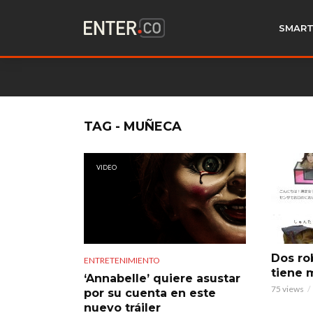
SMART
TAG - MUÑECA
VIDEO
Dos rob
ENTRETENIMIENTO
tiene 
‘Annabelle’ quiere asustar
75 views
por su cuenta en este
nuevo tráiler