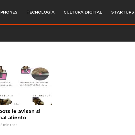
PHONES
TECNOLOGÍA
CULTURA DIGITAL
STARTUPS
ots le avisan si
mal aliento
2 min read