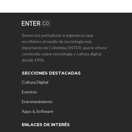
Somos los periodistas e ingenieros que
escribimos el medio de tecnología más
importante de Colombia, ENTER, que le ofrece
contenido sobre tecnología y cultura digital
desde 1996.
SECCIONES DESTACADAS
Cultura Digital
Eventos
Entretenimiento
Apps & Software
ENLACES DE INTERÉS