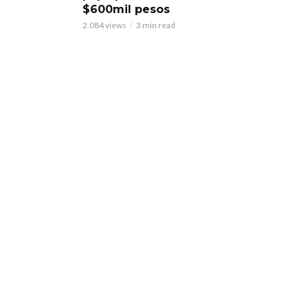
$600mil pesos
2.084 views
3 min read