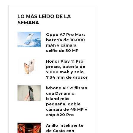
LO MÁS LEÍDO DE LA
SEMANA
Oppo A7 Pro Max:
batería de 10.000
mAh y cámara
selfie de 50 MP
Honor Play 11 Pro:
precio, batería de
7.000 mAh y solo
7,34 mm de grosor
iPhone Air 2: filtran
una Dynamic
Island más
pequeña, doble
cámara de 48 MP y
chip A20 Pro
Anillo inteligente
de Casio con