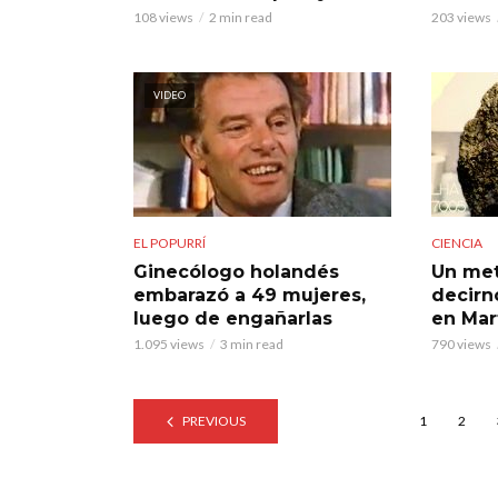
108 views
2 min read
203 views
VIDEO
EL POPURRÍ
CIENCIA
Ginecólogo holandés
Un met
embarazó a 49 mujeres,
decirn
luego de engañarlas
en Mar
1.095 views
3 min read
790 views
PREVIOUS
1
2