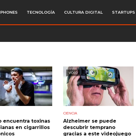
PHONES
TECNOLOGÍA
CULTURA DIGITAL
STARTUPS
VIDEO
CIENCIA
o encuentra toxinas
Alzheimer se puede
ianas en cigarrillos
descubrir temprano
ónicos
gracias a este videojuego