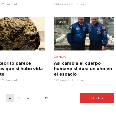
2 min read
244 views
3 min read
VIDEO
CIENCIA
eorito parece
Así cambia el cuerpo
os que sí hubo vida
humano si dura un año en
te
el espacio
2 min read
375 views
4 min read
3
4
5
6
…
12
NEXT