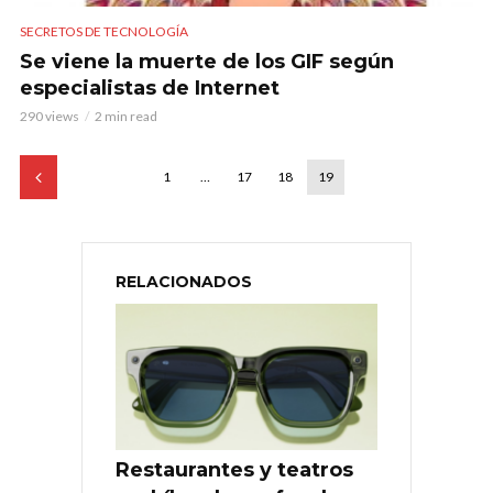
SECRETOS DE TECNOLOGÍA
Se viene la muerte de los GIF según
especialistas de Internet
290 views
2 min read
1
…
17
18
19
RELACIONADOS
Restaurantes y teatros