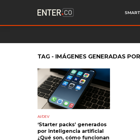
SMART
TAG - IMÁGENES GENERADAS POR
AI/DEV
‘Starter packs’ generados
por inteligencia artificial
¿Qué son, cómo funcionan