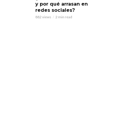
y por qué arrasan en
redes sociales?
882 views
2 min read