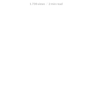
1.738 views
2 min read