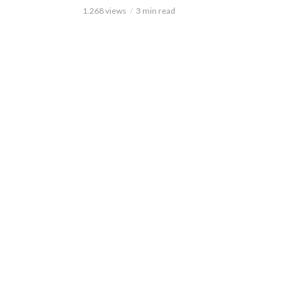
1.268 views
3 min read